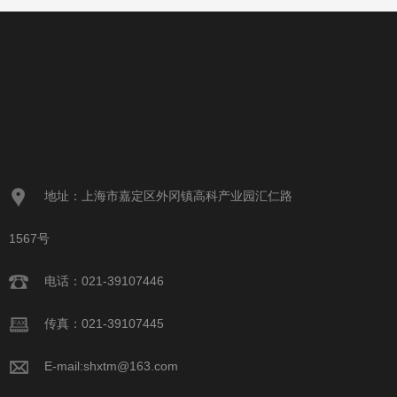
地址：上海市嘉定区外冈镇高科产业园汇仁路
1567号
电话：021-39107446
传真：021-39107445
E-mail:
shxtm@163.com