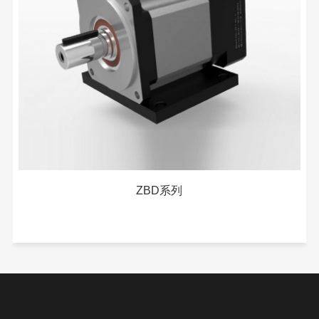
ZBD系列