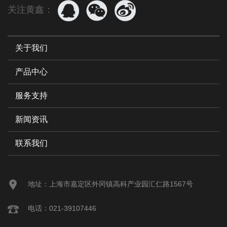
关注黄鑫：
关于我们
产品中心
服务支持
新闻资讯
联系我们
地址：上海市嘉定区外冈镇高科产业园汇仁路1567号
电话：021-39107446